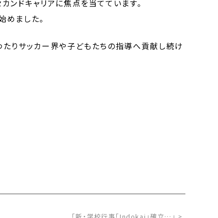
カンドキャリアに焦点を当てています。
始めました。
わたりサッカー界や子どもたちの指導へ貢献し続け
「新・学校行事「Indokai」確立…」 >