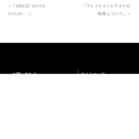
< 「4月6日「DAITO
「プレイスメントテストの
DOUKI …」
結果について」 >
お問い合わせ
サイトマップ
交通アクセス
採用情報
退職者の皆様へ