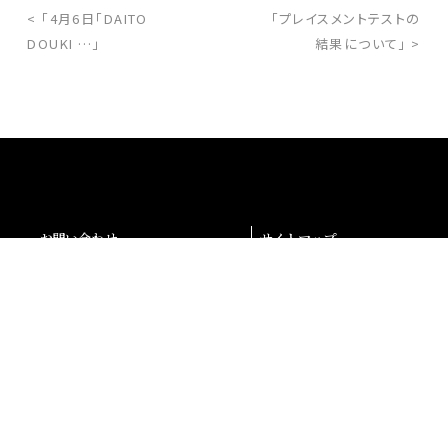
< 「4月6日「DAITO
「プレイスメントテストの
DOUKI …」
結果について」 >
お問い合わせ
サイトマップ
交通アクセス
採用情報
退職者の皆様へ