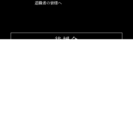
退職者の皆様へ
後援会
大阪産業大学学会
校友会
孔子学院