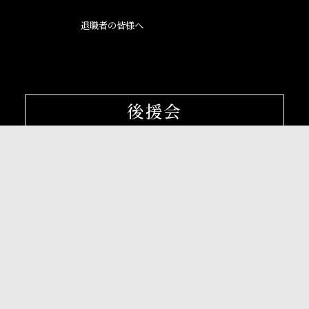
退職者の皆様へ
後援会
大阪産業大学学会
校友会
孔子学院