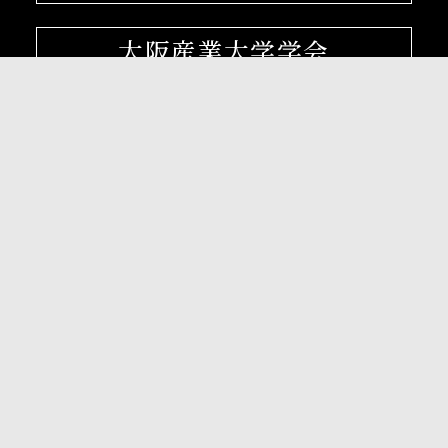
大阪産業大学学会
校友会
孔子学院
〒574-8530 大阪府大東市中垣内3-1-1
072-875-3001