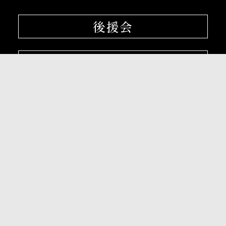
後援会
大阪産業大学学会
校友会
孔子学院
〒574-8530 大阪府大東市中垣内3-1-1