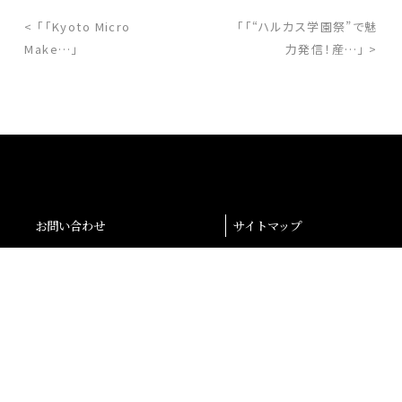
< 「「Kyoto Micro
「「“ハルカス学園祭”で魅
Make…」
力発信！産…」 >
お問い合わせ
サイトマップ
交通アクセス
採用情報
退職者の皆様へ