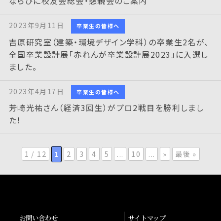
ならびに校友会総会・懇親会のご案内
2023年9月11日
卒業生の皆様へ
吉原研究室（建築・環境デザイン学科）の卒業生2名が、
全国卒業設計展「赤れんが卒業設計展2023」に入選し
ました。
2023年4月17日
卒業生の皆様へ
芳崎光祐さん（経済3回生）がプロ2戦目を勝利しまし
た！
1 / 12
1
2
3
4
5
...
10
...
»
最後 »
お問い合わせ
サイトマップ