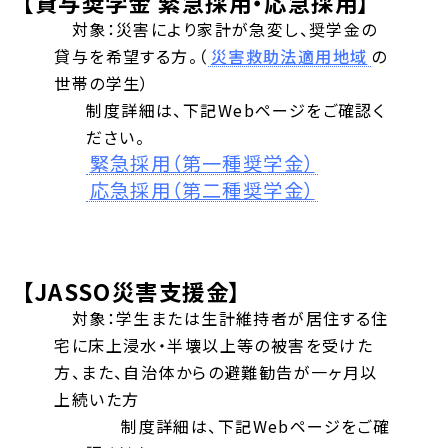
【貸与奨学金 緊急採用・応急採用】
対象：災害により家計が急変し、奨学金の
貸与を希望する方。（
災害救助法適用地域
の
世帯の学生）
制度詳細は、下記Webページをご確認く
ださい。
緊急採用（第一種奨学金）
応急採用（第二種奨学金）
【JASSO災害支援金】
対象：学生または生計維持者が居住する住
宅に床上浸水・半壊以上等の被害を受けた
方、また、自治体からの避難勧告が一ヶ月以
上続いた方
制度詳細は、下記Webページをご確