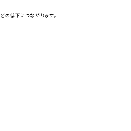
どの低下につながります。
ルを分解する働きが弱いのです。そのため、分解できなかった
順や無月経になったりすることもあります。
のお酒でも急性アルコール中毒になる危険性が高いと言われて
する能力が乏しいため、短期間でアルコール依存症を発症する
力行為や危険な問題行動を発生する可能性があります。