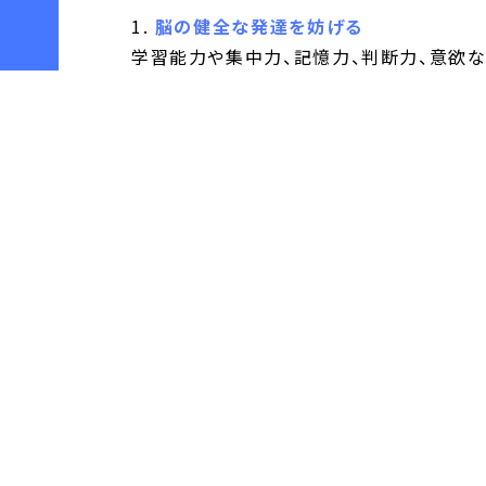
脳の健全な発達を妨げる
学習能力や集中力、記憶力、判断力、意欲な
臓器障害を引き起こす
発育途上の20歳未満の肝臓は、アルコー
障害を引き起こす可能性が高くなります。
ホルモンのバランスを崩す
男性は男性ホルモンの低下、女性は生理不
少量でも急性アルコール中毒になる
20歳未満はアルコール分解が遅く、少量
アルコール依存症へのリスクが高まる
20歳未満は自分を理性的にコントロール
問題行動を起こしやすくなる
理性的な行動ができなくなることから、暴