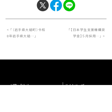
< 「（岩手県大槌町）令和
「【日本学生支援機構奨
8年岩手県大槌…」
学金】５月採用…」 >
お問い合わせ
サイトマップ
交通アクセス
採用情報