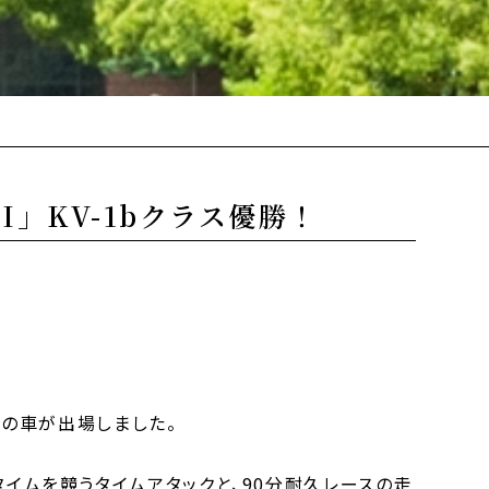
！
GI」KV-1bクラス優勝！
3台の車が出場しました。
のタイムを競うタイムアタックと、90分耐久レースの走