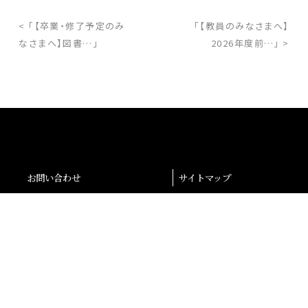
< 「【卒業・修了予定のみ
「【教員のみなさまへ】
なさまへ】図書…」
2026年度前…」 >
お問い合わせ
サイトマップ
交通アクセス
採用情報
退職者の皆様へ