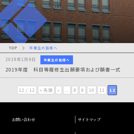
TOP
卒業生の皆様へ
2019年1月9日
卒業生の皆様へ
2019年度 科目等履修生出願要項および願書一式
12 / 12
« 先頭
«
...
8
9
10
11
12
お問い合わせ
サイトマップ