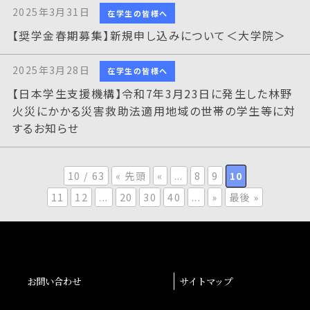
2025年3月31日
在学生の皆様へ
【奨学金春期募集】新規申し込みについて＜大学院＞
2025年3月28日
在学生の皆様へ
【日本学生支援機構】令和7年3月23日に発生した林野
火災にかかる災害救助法適用地域の世帯の学生等に対
するお知らせ
10 / 63
« 先頭
«
...
8
9
10
11
12
...
20
30
40
...
»
最後 »
お問い合わせ
サイトマップ