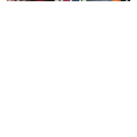
この記事をシェア
< 「DAITO DOUKI
「令和7年度 大東シニア
CAMPU…」
総合大学の卒…」 >