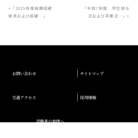
< 「2025年度後期成績
「令和7年度 学位授与
発表および成績…」
式および卒業式…」 >
お問い合わせ
サイトマップ
交通アクセス
採用情報
退職者の皆様へ