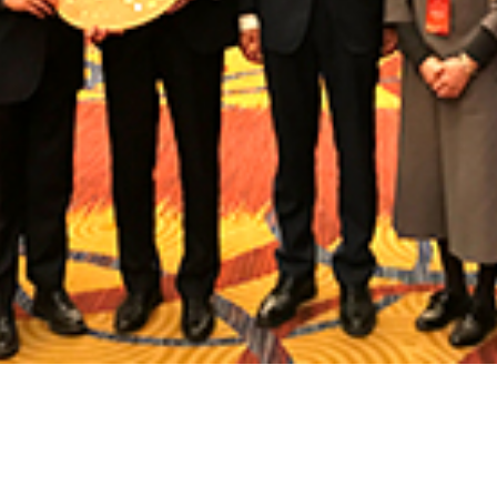
湖南省長沙市の紫鑫四季酒店において、孔子学院の持続・発展
）、紅粉学院長、康中国側学院長、中井事務局課長の4名が
ア、ペルー、ハンガリー、スペイン、モロッコ、ウズベキスタン