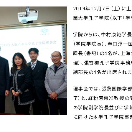
2019年12月7日（土）
業大学孔子学院（以下「学
学院からは、中村康範学長
（学院学院長）、春口淳一
課長（書記）の4名が、上
理）、張雪梅孔子学院事
副部長の4名が出席されま
理事会では、張黎国際学
了）と、紅粉芳惠准教授
の学院副学院長並びに学院
に向けた本学孔子学院事