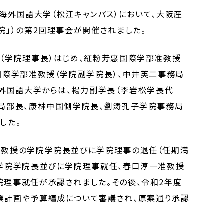
に上海外国語大学（松江キャンパス）において、大阪産
院」）の第2回理事会が開催されました。
（学院理事長）はじめ、紅粉芳惠国際学部准教授
国際学部准教授（学院副学院長）、中井英二事務局
海外国語大学からは、楊力副学長（李岩松学長代
務局部長、康林中国側学院長、劉涛孔子学院事務局
した。
部教授の学院学院長並びに学院理事の退任（任期満
の学院学院長並びに学院理事就任、春口淳一准教授
理事就任が承認されました。その後、令和2年度
業計画や予算編成について審議され、原案通り承認