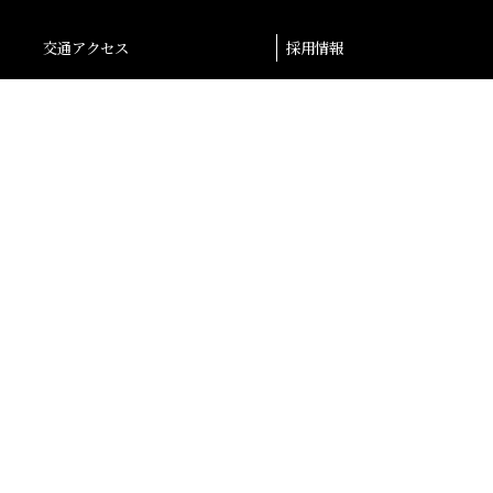
交通アクセス
採用情報
退職者の皆様へ
後援会
大阪産業大学学会
校友会