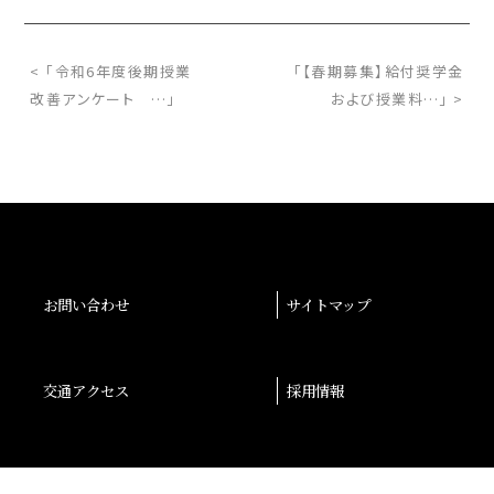
< 「令和6年度後期授業
「【春期募集】給付奨学金
改善アンケート …」
および授業料…」 >
お問い合わせ
サイトマップ
交通アクセス
採用情報
退職者の皆様へ