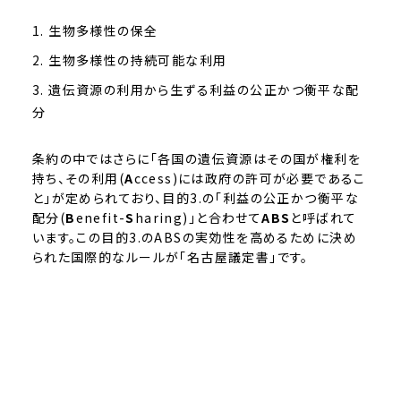
生物多様性の保全
生物多様性の持続可能な利用
遺伝資源の利用から生ずる利益の公正かつ衡平な配
分
条約の中ではさらに「各国の遺伝資源はその国が権利を
持ち、その利用(
A
ccess)には政府の許可が必要であるこ
と」が定められており、目的3.の「利益の公正かつ衡平な
配分(
B
enefit-
S
haring)」と合わせて
ABS
と呼ばれて
います。この目的3.のABSの実効性を高めるために決め
られた国際的なルールが「名古屋議定書」です。