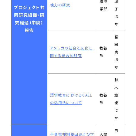
環境
理
境力の研究
プロジェクト共
学部
子
同研究組織・研
ほ
究経過（中間）
か
報告
宮
田
アメリカの社会と文化に
教養
実
関する総合的研究
部
ほ
か
鈴
木
語学教育におけるCALL
教養
章
の活用法について
部
能
ほ
か
日
不登校抑制要因および学
人間