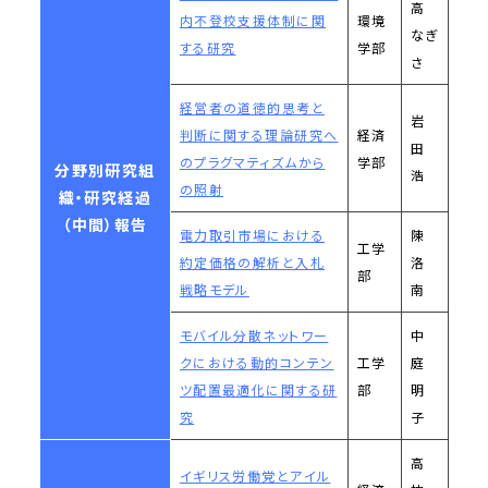
高
内不登校支援体制に関
環境
なぎ
する研究
学部
さ
経営者の道徳的思考と
岩
判断に関する理論研究へ
経済
田
のプラグマティズムから
学部
分野別研究組
浩
の照射
織・研究経過
（中間）報告
電力取引市場における
陳
工学
約定価格の解析と入札
洛
部
戦略モデル
南
モバイル分散ネットワー
中
クにおける動的コンテン
工学
庭
ツ配置最適化に関する研
部
明
究
子
高
イギリス労働党とアイル