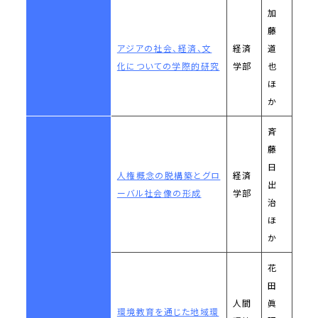
加
藤
アジアの社会、経済、文
経済
道
化についての学際的研究
学部
也
ほ
か
斉
藤
日
人権概念の脱構築とグロ
経済
出
ーバル社会像の形成
学部
治
ほ
か
花
田
人間
眞
環境教育を通じた地域環