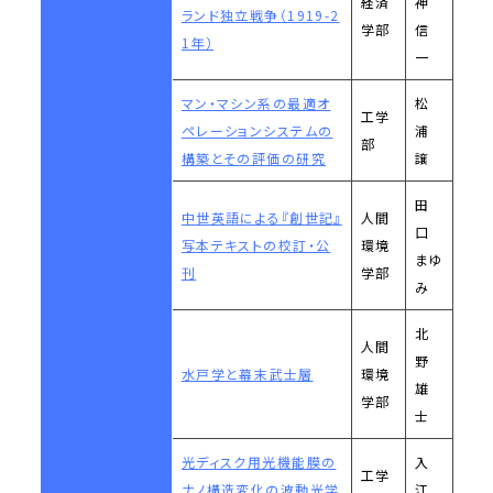
経済
神
ランド独立戦争（1919-2
学部
信
1年）
一
マン・マシン系の最適オ
松
工学
ペレーションシステムの
浦
部
構築とその評価の研究
譲
田
中世英語による『創世記』
人間
口
写本テキストの校訂・公
環境
まゆ
刊
学部
み
北
人間
野
水戸学と幕末武士層
環境
雄
学部
士
光ディスク用光機能膜の
入
工学
ナノ構造変化の波動光学
江