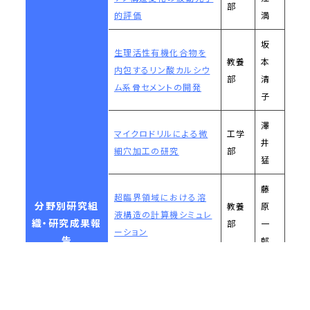
部
的評価
満
坂
生理活性有機化合物を
教養
本
内包するリン酸カルシウ
部
清
ム系骨セメントの開発
子
澤
マイクロドリルによる微
工学
井
細穴加工の研究
部
猛
藤
超臨界領域における溶
分野別研究組
教養
原
液構造の計算機シミュレ
織・研究成果報
部
一
ーション
告
郎
青
希少金属を使わないディ
工学
木
スプレイ用透明導電膜の
部
孝