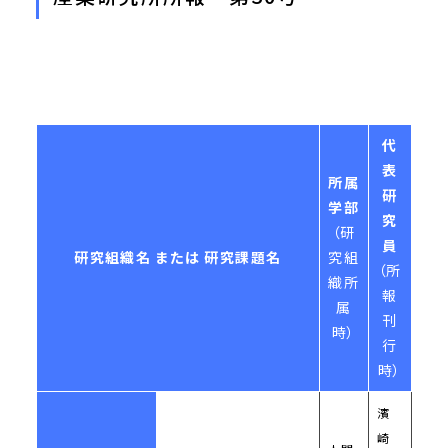
代
表
所属
研
学部
究
（研
員
研究組織名 または 研究課題名
究組
（所
織所
報
属
刊
時）
行
時）
濱
崎