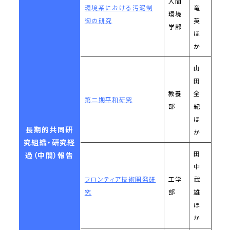
人間
環境系における汚泥制
竜
環境
御の研究
英
学部
ほ
か
山
田
教養
全
第二期平和研究
部
紀
ほ
長期的共同研
か
究組織・研究経
田
過（中間）報告
中
フロンティア技術開発研
工学
武
究
部
雄
ほ
か