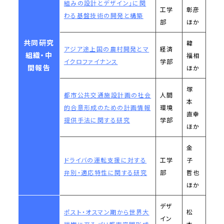
組みの設計とデザイン」に関
工学
彰彦
わる基盤技術の開発と構築
部
ほか
共同研究
韓
アジア途上国の農村開発とマ
経済
組織・中
福相
イクロファイナンス
学部
間報告
ほか
塚
都市公共交通施設計画の社会
人間
本
的合意形成のための計画情報
環境
直幸
提供手法に関する研究
学部
ほか
金
ドライバの運転支援に対する
工学
子
弁別・適応特性に関する研究
部
哲也
ほか
デザ
ポスト・オスマン期から世界大
松
イン