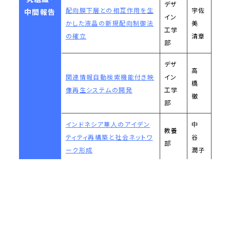
デザ
配向膜下層との相互作用を生
宇佐
中間報告
イン
かした液晶の新規配向制御法
美
工学
の確立
清章
部
デザ
高
関連情報自動検索機能付き映
イン
橋
像再生システムの開発
工学
徹
部
インドネシア華人のアイデン
中
教養
ティティ再構築と社会ネットワ
谷
部
ーク形成
潤子
佐
変化するオーストラレイシア立
教養
藤
憲主義
部
潤一
尾
心理的要因が企業のリスクマ