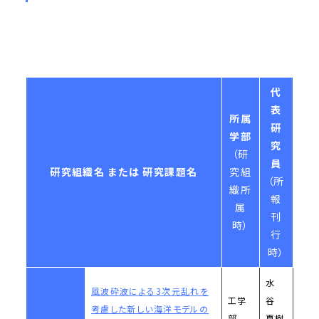
代
表
所属
研
学部
究
（研
員
研究組織名 または 研究課題名
究組
（所
織所
報
属
刊
時）
行
時）
水
風波砕波による3次元乱れを
工学
谷
考慮した新しい海洋モデルの
部
夏樹