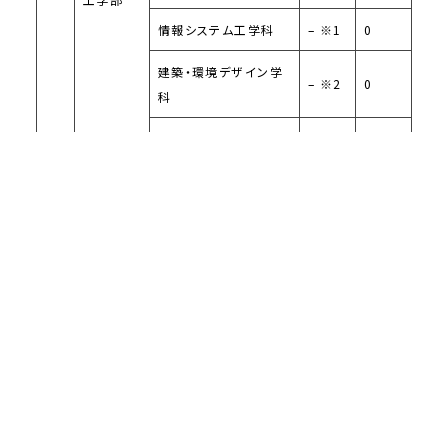
情報システム工学科
– ※1
0
建築・環境デザイン学
– ※2
0
科
3,60
工学部合計
861
7
文化コミュニケーショ
– ※3
0
ン学科
生活環境学科
– ※4
0
人間環境
学部
スポーツ健康学科
– ※5
35
– ※
人間環境学部合計
35
3,4,5
13,0
4,19
大学合計