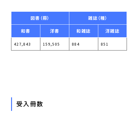
図書（冊）
雑誌（種）
和書
洋書
和雑誌
洋雑誌
427,843
159,505
884
851
受入冊数