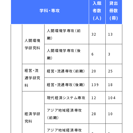
入館
貸出
学科・専攻
者数
冊数
(人)
(冊)
人間環境学専攻（前
32
13
期）
人間環境
学研究科
人間環境学専攻（後
6
3
期）
経営・流
経営・流通専攻（前期）
20
25
通学研究
経営・流通専攻（後期）
139
18
科
現代経済システム専攻
12
104
アジア地域経済専攻
経済学研
28
10
（前期）
究科
アジア地域経済専攻