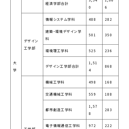
経済学部合計
0
6
情報システム学科
488
282
建築・環境デザイン学
501
350
科
デザイン
工学部
環境理工学科
525
236
大
1,51
デザイン工学部合計
868
学
4
機械工学科
498
168
交通機械工学科
559
188
1,57
都市創造工学科
283
8
電子情報通信工学科
972
222
工学部