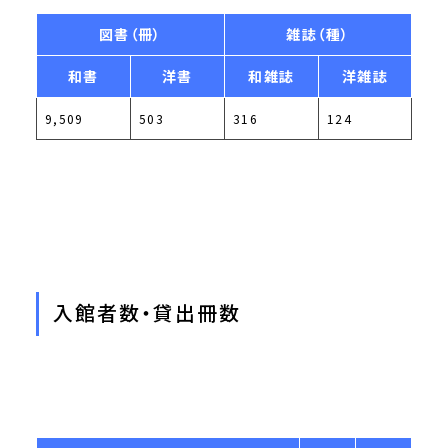
図書（冊）
雑誌（種）
和書
洋書
和雑誌
洋雑誌
9,509
503
316
124
入館者数・貸出冊数