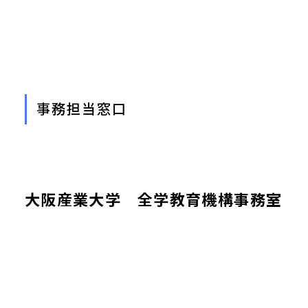
事務担当窓口
大阪産業大学 全学教育機構事務室
教職教育センター
〒574-8530 大阪府大東市中垣内3-1-1
TEL：072-875-3001（大学代表）
E-mail：kyosyoku-jimu@cnt.osaka-sandai.ac.jp