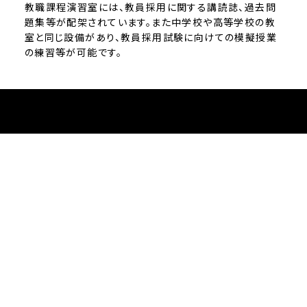
教職課程演習室には、教員採用に関する講読誌、過去問
題集等が配架されています。また中学校や高等学校の教
室と同じ設備があり、教員採用試験に向けての模擬授業
の練習等が可能です。
お問い合わせ
サイトマップ
交通アクセス
採用情報
退職者の皆様へ