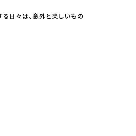
する日々は、意外と楽しいもの
びたいと思うでしょうが、上級
に入り、良い企業に就職するこ
う日々は、意外と楽しいもので
に入って仲間と共に学業を頑張
獲得することができました。
秀賞、３年次学業最優秀賞、３
C 675点
容をしっかり身につけること
融に関する問題は、難なくクリ
キャリアコース出身の社会人とし