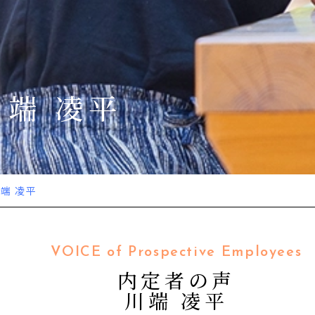
川端 凌平
端 凌平
VOICE of Prospective Employees
内定者の声
川端 凌平