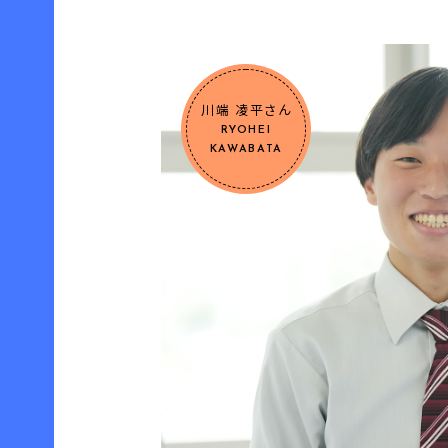
川端 凌平さん
RYOHEI
KAWABATA