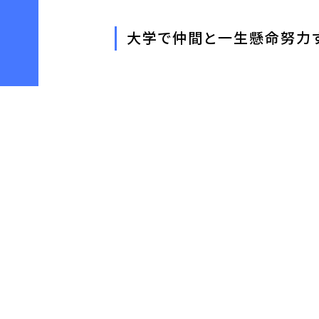
大学で仲間と一生懸命努力
多くの人は大学に入学した後は正直遊
キャリアコースといった独特なコース
とを目指して仲間と一緒に頑張るとい
した。私は、この上級キャリアコース
ったところ、下記のような賞や資格を
・１年次学業優秀賞、２年次学業最優
年次卒業資格
・経済学検定試験（ERE）A判定、TOEI
就職活動をする際、経済学部の授業内
で、一般常識試験で問われる経済や金
アすることができました。また、上級