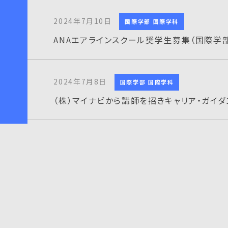
2024年7月10日
国際学部 国際学科
ANAエアラインスクール奨学生募集（国際学
2024年7月8日
国際学部 国際学科
（株）マイナビから講師を招きキャリア・ガイ
2024年7月5日
国際学部 国際学科
大阪産業大学国際学部にてANAビジネスソリ
2024年7月2日
国際学部 国際学科
フランス便り（6月）