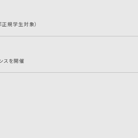
部正規学生対象）
ダンスを開催
ューション株式会社（ANAエアラインスクール）特別講座を