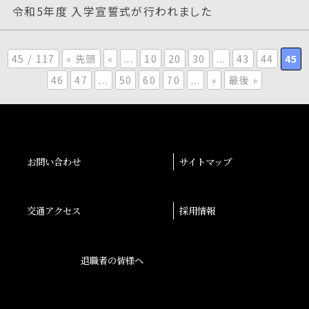
令和5年度 入学宣誓式が行われました
45 / 117
« 先頭
«
...
10
20
30
...
43
44
45
46
47
...
50
60
70
...
»
最後 »
お問い合わせ
サイトマップ
交通アクセス
採用情報
退職者の皆様へ