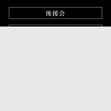
後援会
大阪産業大学学会
校友会
孔子学院
〒574-8530 大阪府大東市中垣内3-1-1