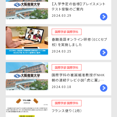
【入学予定の皆様】プレイスメント
テスト受験のご案内
2024.03.29
国際学部 国際学科
春期英語オンライン研修（ECCセブ
校）を実施しました
2024.03.25
国際学部 国際学科
国際学科の崔誠姫准教授がNHK
朝の連続テレビ小説「虎に翼」の
朝鮮学生考証で協力
2024.03.18
国際学部 国際学科
フランス便り（2月）