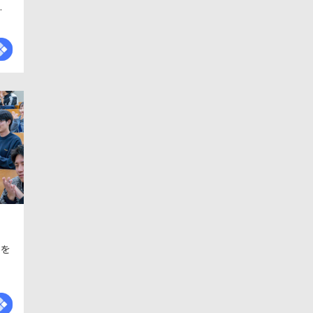
ぐ
く
』を