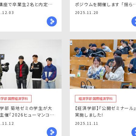
講座で卒業生2名と内定者1
ポジウムを開催します 「揺ら
講演
自由貿易体制と分業構造のゆ
.12.03
2025.11.20
え ― 東アジアの選択 ―」
済学部 国際経済学科
経済学部 国際経済学科
学部 菊地ゼミの学生が大
【経済学部】『公開ゼミナール
主催「2026ヒューマンコン
実施しました！
ト」の開催に向けてプレゼン
.11.12
2025.11.11