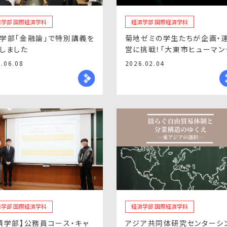
済学部 国際経済学科
経済学部 国際経済学科
学部「金融論」で特別講義を
菊地ゼミの学生たちが企画・
しました
営に挑戦！「大東市ヒューマン
ンサート」が開催されました
.06.08
2026.02.04
済学部 国際経済学科
経済学部 国際経済学科
済学部】公務員コース・キャ
アジア共同体研究センターシ