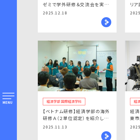
ゼミで学外研修＆交流会を実施
リア
しました！
名が
2025.12.18
2025
経済学部 国際経済学科
経
MENU
【ベトナム研修】経済学部の海外
経済
研修Ａ（２単位認定）を紹介しま
東市
す！
サー
2025.11.13
2025