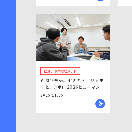
経済学部 国際経済学科
経済学部菊地ゼミの学生が大東
市とコラボ！「2026ヒューマンコ
ンサート」を企画
2025.11.05