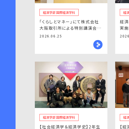
経済学部 国際経済学科
経
「くらしとマネー」にて株式会社
経済
大阪取引所による特別講演会を
実施
実施しました。
2026.06.25
2026
経済学部 国際経済学科
経
【社会経済学＆経済学史】2年生
【経