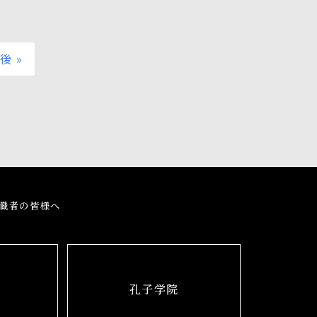
後 »
職者の皆様へ
孔子学院