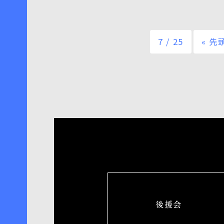
7 / 25
« 先
後援会