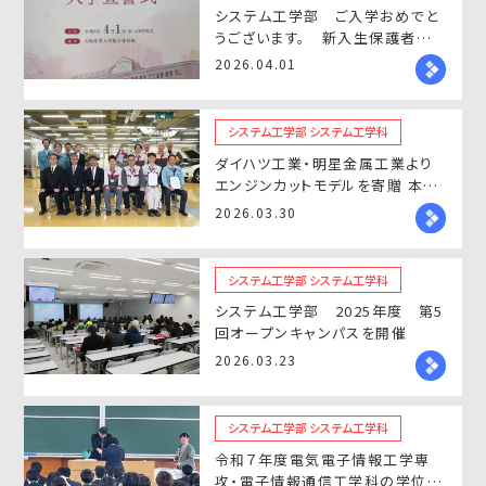
システム工学部 ご入学おめでと
うございます。 新入生保護者教
育懇談会・新入生学生証交付など
2026.04.01
行いました
システム工学部 システム工学科
ダイハツ工業・明星金属工業より
エンジンカットモデルを寄贈 本学
で贈呈式を開催
2026.03.30
システム工学部 システム工学科
システム工学部 2025年度 第5
回オープンキャンパスを開催
2026.03.23
システム工学部 システム工学科
令和７年度電気電子情報工学専
攻・電子情報通信工学科の学位