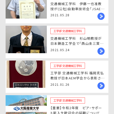
交通機械工学科 伊藤一也准教
授が(公社)自動車技術会「JSAEフ
ェローエンジニア」に認定されま
2021.05.28
した。
工学部 交通機械工学科
交通機械工学科 杉山明教授が
日本鋳造工学会で「西山圭三賞」
を受賞しました
2021.05.24
工学部 交通機械工学科
工学部 交通機械工学科 福岡克弘
教授が日本AEM学会から表彰され
ました
2021.01.26
工学部 交通機械工学科
【重要】令和2年度 ピア・サポー
ト新入生歓迎会の延期について