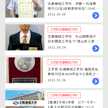
交通機械工学科 伊藤一也准教
授が(公社)自動車技術会「JSAEフ
ェローエンジニア」に認定されま
2021.05.28
した。
工学部 交通機械工学科
交通機械工学科 杉山明教授が
日本鋳造工学会で「西山圭三賞」
を受賞しました
2021.05.24
工学部 交通機械工学科
工学部 交通機械工学科 福岡克弘
教授が日本AEM学会から表彰され
ました
2021.01.26
工学部 交通機械工学科
【重要】令和2年度 ピア・サポー
ト新入生歓迎会の延期について