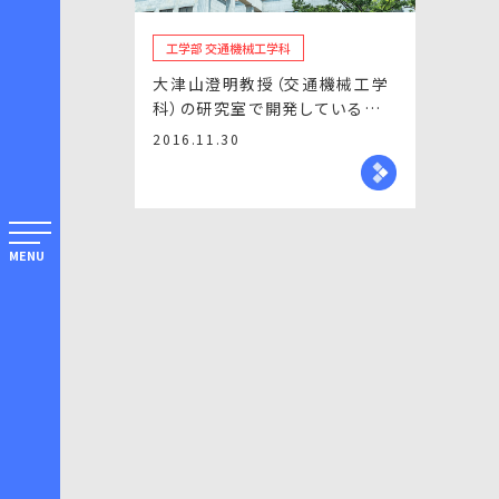
工学部 交通機械工学科
大津山澄明教授（交通機械工学
科）の研究室で開発している車
椅子が日刊ケイザイ新聞に掲載
2016.11.30
されました
MENU