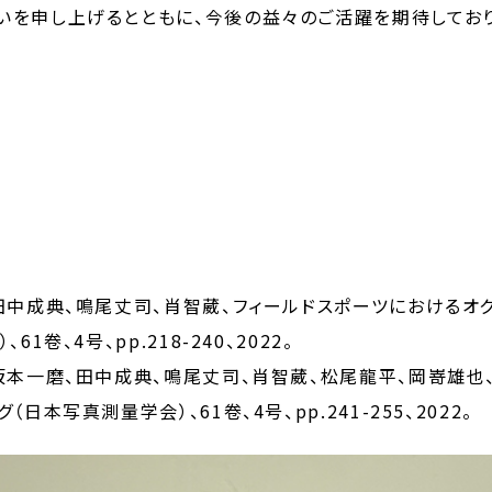
いを申し上げるとともに、今後の益々のご活躍を期待しており
田中成典、鳴尾丈司、肖智葳、フィールドスポーツにおけるオ
卷、4号、pp.218-240、2022。
坂本一磨、田中成典、鳴尾丈司、肖智葳、松尾龍平、岡嵜雄也
本写真測量学会）、61卷、4号、pp.241-255、2022。