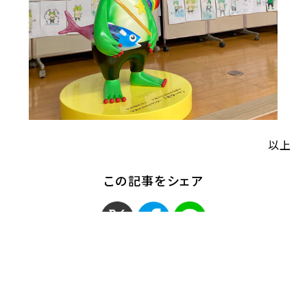
以上
この記事をシェア
< 「学生目線で新商品誕
「西日本最大級の鉄道ジ
生！今度はストラ…」
オラマを流通学…」 >