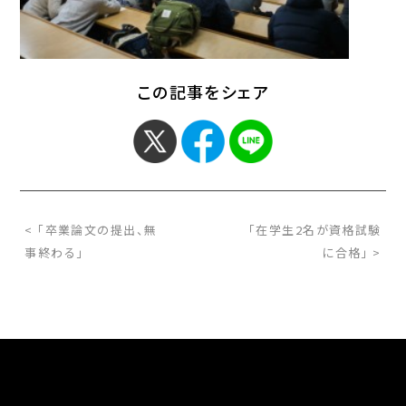
この記事をシェア
< 「卒業論文の提出、無
「在学生2名が資格試験
事終わる」
に合格」 >