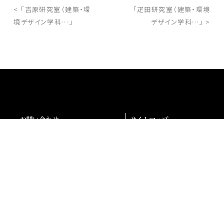
< 「吉原研究室（建築・環
「疋田研究室（建築・環境
境デザイン学科…」
デザイン学科…」 >
お問い合わせ
サイトマップ
交通アクセス
採用情報
退職者の皆様へ