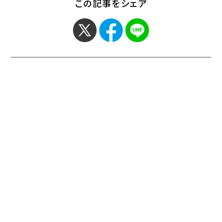
この記事をシェア
< 「環境理工学科のド テ
「【メディア出演】環境理
ィ ゴック チ…」
工学科の花嶋…」 >
お問い合わせ
サイトマップ