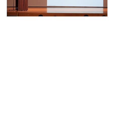
この記事をシェア
< 「フランス便り（6月）」
「（株）マイナビから講師
を招きキャリ…」 >