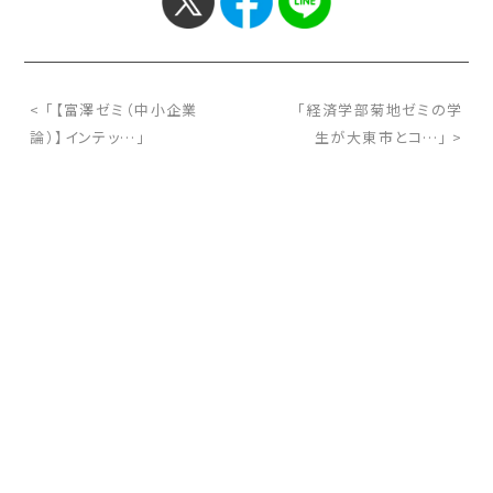
< 「【富澤ゼミ（中小企業
「経済学部菊地ゼミの学
論）】インテッ…」
生が大東市とコ…」 >
お問い合わせ
サイトマップ
交通アクセス
採用情報