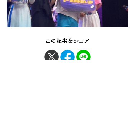
この記事をシェア
< 「経済学部 菊地ゼミの
「アジア共同体研究セン
学生が大東市主…」
ターシンポジウ…」 >