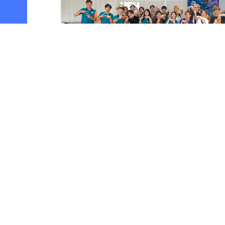
< 「経済学部 菊地ゼミの学生が大東市主…」