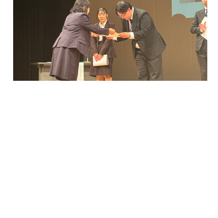
この記事をシェア
< 「【メディア掲載】情報
「情報システム学科で次
デザイン学部 …」
年度「入門ゼミ…」 >