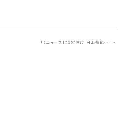
「【ニュース】2022年度 日本機械…」 >
者の皆様へ
孔子学院