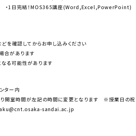
！MOS365講座(Word,Excel,PowerPoint)
などを確認してからお申し込みください
場合があります
となる可能性があります
ンター内
1（火）より開室時間が左記の時間に変更となります ※授業日の
u@cnt.osaka-sandai.ac.jp