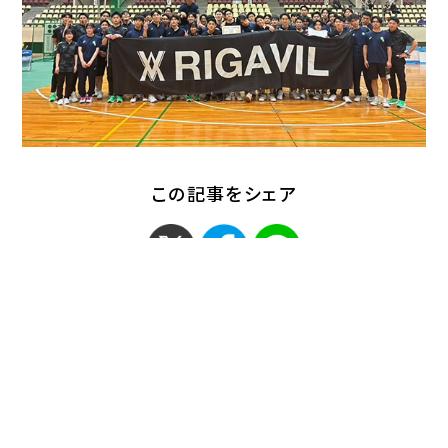
この記事をシェア
< 「男子バスケットボール
「柔道部が全日本学生柔
部 露口監督（…」
道優勝大会への…」 >